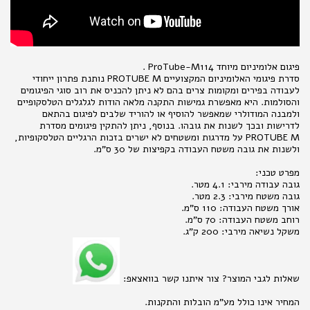
פיגום אלומיניום מיוחד ProTube-M114 .
סדרת פיגומי האלומיניום המקצועיים PROTUBE M נותנת פתרון ייחודי
לעבודה בפירים ומקומות צרים בהם לא ניתן להכניס את רוב סוגי הפיגומים
והסולמות. היא מאפשרת גמישות התקנה מלאה הודות לגלגלים הטלסקופיים
ולמבנה המודולרי שמאפשר להוסיף או להוריד שלבים לפיגום בהתאם
לדרישות ובכך לשנות את גובהו. בנוסף, ניתן להתקין פיגומים מסדרת
PROTUBE M על מדרגות ומשטחים לא ישרים בזכות הרגליים הטלסקופיות,
ולשנות את גובה משטח העבודה בקפיצות של 30 ס"מ.
מפרט טכני:
גובה עבודה מירבי: 4.1 מטר.
גובה משטח מירבי: 2.3 מטר.
אורך משטח העבודה: 110 ס"מ.
רוחב משטח העבודה: 70 ס"מ.
משקל נשיאה מירבי: 200 ק"ג.
שאלות לגבי המוצר? צור איתנו קשר בוואצאפ:
המחיר אינו כולל מע"מ הובלות והתקנות.