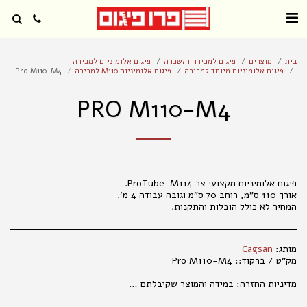
בית
מוצרים
פיגום למכירה והשכרה
פיגום אלומיניום למכירה
פיגום אלומיניום מיוחד למכירה
פיגום אלומיניום M110 למכירה
Pro M110-M4
PRO M110-M4
המחיר לא כולל הובלות והתקנות.
מותג:
Cagsan
מק"ט / ברקוד::
Pro M110-M4
מדיניות החזרה:
במידה והמוצר שקיבלתם אינו עונה על ציפיותיכם, פנו למחלקת קשרי לקוחות מרגע קבלת המשלוח (עד שני ימי עבודה), בכדי שנוכל לטפל בפנייתכם בהתאם לנהלים. 035177847 החלפת מוצרים אפשרית בפנייה טלפונית או בסניפי הרשת, באריזה המקורית בלבד ובשלמותם. במידה ויתגלו שינויים במחירי המוצרים, המחיר הקובע הוא המחיר המופיע בחנויות ובמרכז ההזמנות. המחיר הקטלוגי הנו למכירה בחנויות . במכירה מרחוק, יתווסף מחיר שילוח, כמפורט באתר האינטרנט. אין החזרות של נעליים . החלפת והחזרת מוצרים , , אפשרית באריזתם המקורית בלבד ובשלמותם תוך 14 ימים מיום הקניה. ברחוב מגן אברהם 3 תל אביב.