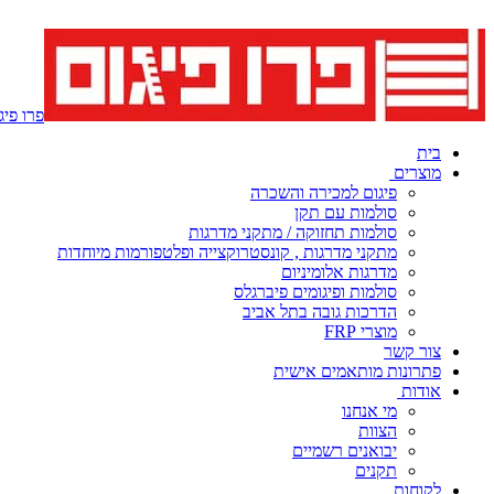
פרו פיגום - 7
בית
מוצרים
פיגום למכירה והשכרה
סולמות עם תקן
סולמות תחזוקה / מתקני מדרגות
מתקני מדרגות , קונסטרוקצייה ופלטפורמות מיוחדות
מדרגות אלומיניום
סולמות ופיגומים פיברגלס
הדרכות גובה בתל אביב
מוצרי FRP
צור קשר
פתרונות מותאמים אישית
אודות
מי אנחנו
הצוות
יבואנים רשמיים
תקנים
לקוחות