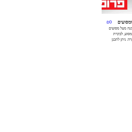
ומסועים
0
₪
נה מעל מסועים
המסוע, לבקרת
ה. ניתן לתכנן
 תצורות קבועות