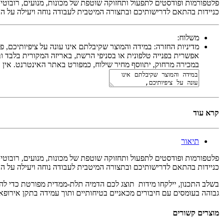
פלטפורמות ופודסטים לתפעול ותחזוקה שוטפת של מכונות, מנועים, רובוטי
כניידות בהתאם לדרישותיכם ובתצורה המיטבית לעבודה נוחה ויעילה על ה
משלוח:
מדיניות החזרה:
אפשרית בפנייה טלפונית או בסניפי הרשת, באריזה המקורית בלבד ובש
במכירה מרחוק, יתווסף מחיר שילוח, כמפורט באתר האינטרנט. אין החזרות של נעליים . 
קרא עוד
תיאור
פלטפורמות ופודסטים לתפעול ותחזוקה שוטפת של מכונות, מנועים, רובוטי
כניידות בהתאם לדרישותיכם ובתצורה המיטבית לעבודה נוחה ויעילה על ה
בשלב התכנון, יילקחו מידות תוצג לכם הדמיה תלת-ממדית מפורטת כדי להב
גבוהה בעומסים עם חיבורים מכאניים בטיחותיים ותוך עמידה בתקן אירופאיTÜV SÜD EN 131 -7 המבטיח בטיחות עבודה מרבית
מוצרים קשורים