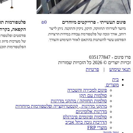
פיגום תעשייתי - פרוייקטים מיוחדים
0
₪
פלטפורמות תח
מיועד לשירותי תחזוקה, תיקון, ניקיון והתקנה. ניתן לייצר
הקפאה, בקרת א
רוחב, אורך וגובה של פלטפורמת עבודה במידות הרצויות.
פודסטים ופלטפורמו
הפודסט עשוי להשתנות בהתאם לאזור השימוש והצורך.
של מערכות מיזוג 
צעדים מעוצבים במיוחד משמשים לרצפות שבאות במגע עם
חומרים כימיים שומניים, רטובים. ניתן לבחור ברוחב שלב בין
131-7 ומיועדות למגע עם נוזלים ועמידות בפני כימיקלים.
פרו פיגום - 035177847
80 מ"מ ל -250 מ"מ. ניתן להוסיף קרש מגן כדי למנוע נפילת
זכויות יוצרים © 2026 כל הזכויות שמורות
חומרים. ניתן להוסיף אמצעי בטיחות נוספים כמו צביעה,
מחזירי אור, מדבקות אזהרה למוצר. שירותי הבדיקה והתכנון
תנאי שימוש
|
פרטיות
באתר ניתנים על ידי צוות המהנדסים שלנו. לחלופין, תוכלו
בית
לקבל שירות הרכבה מהצוות הטכני המנוסה שלנו.
מוצרים
פיגום למכירה והשכרה
סולמות עם תקן
סולמות תחזוקה / מתקני מדרגות
מתקני מדרגות , קונסטרוקצייה ופלטפורמות מיוחדות
מדרגות אלומיניום
סולמות ופיגומים פיברגלס
הדרכות גובה בתל אביב
מוצרי FRP
צור קשר