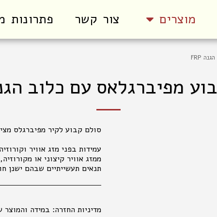
מוצרים
צור קשר
פתרונות מ
ה FRP
וע מפיברגלאס עם כלוב הגנה P
עמידות בפני מזג אוויר וקורוזי
ממזג אוויר קיצוני או מקורוזיה
תנאים תעשייתיים שבהם ישנן חו
מדיניות החזרה:
במידה והמוצר שקיבלתם אינו עונה על ציפיותיכם, פנו למחלקת קשרי לקוחות מרגע קבלת המשלוח (עד שני ימי עבודה), בכדי שנוכל לטפל בפנייתכם בהתאם לנהלים. 035177847 החלפת מוצרים אפשרית בפנייה טלפונית או בסניפי הרשת, באריזה המקורית בלבד ובשלמותם. במידה ויתגלו שינויים במחירי המוצרים, המ