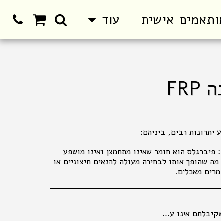
ותאמים אישית
עוד
FR
ה: פיברגלס הוא חומר שאינו מתחמצן ואינו מושפע
, מה שהופך אותו לבחירה מעולה לתנאים חיצוניים או
מרים מאכלים.
חיר הקובע הוא המחיר המופיע בחנויות ובמרכז ההזמנות. המחיר הקטלוגי הנו למכירה בחנויות . במכירה מרחוק, יתווסף מחיר שילוח, כמפורט באתר האינטרנט. אין החזרות של נעליים . החלפת והחזרת מוצרים , , אפשרית באריזתם המקורית בלבד ובשלמותם תוך 14 ימים מיום הקניה. ברחוב מגן אברהם 3 תל אביב.