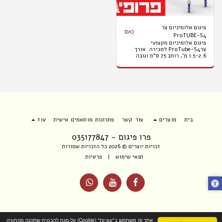
פיגום אלומיניום צר
₪
0
ProTUBE-S4
פיגום אלומיניום מקצועי
צרProTube-S4 למכירה. אורך
1.5-2.6 מ', רוחב 75 ס"מ וגובה
עבודה 4 מ'. המחיר לא כולל
הובלות והרכבות.
בית
מוצרים
צור קשר
פתרונות מותאמים אישית
עוד
פרו פיגום - 035177847
זכויות יוצרים © 2026 כל הזכויות שמורות
תנאי שימוש
|
פרטיות
אתר זה משתמש ב"עוגיות" (Cookie) על-מנת להבטיח שתהנה מהחוויה