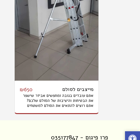
מייצבים לסולם
₪
650
אתם עובדים בגובה ומחפשים אביזר שישפר
את הבטיחות והיציבות של הסולם שלכם?
אתם רוצים להתאים את הסולם למשטחים
שונים ולמנוע החלקה או התמעת? אתם
מעוניינים לחוות את האיכות והנוחות של
מייצבי סולמות מהדרג הראשון? מייצבי
הסולמות של פרו פיגום מיוצרים מאלומיניום
חזק, מתאימים לסולמות בכל גדלים ובטוחים
לשימוש מקצועי. לפרטים ורכישה:
פרו פיגום - 035177847