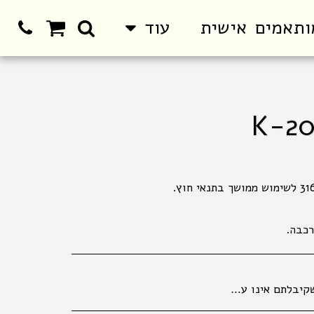
ותאמים אישית
עוד
רכבה.
חיר הקובע הוא המחיר המופיע בחנויות ובמרכז ההזמנות. המחיר הקטלוגי הנו למכירה בחנויות . במכירה מרחוק, יתווסף מחיר שילוח, כמפורט באתר האינטרנט. אין החזרות של נעליים . החלפת והחזרת מוצרים , , אפשרית באריזתם המקורית בלבד ובשלמותם תוך 14 ימים מיום הקניה. ברחוב מגן אברהם 3 תל אביב.