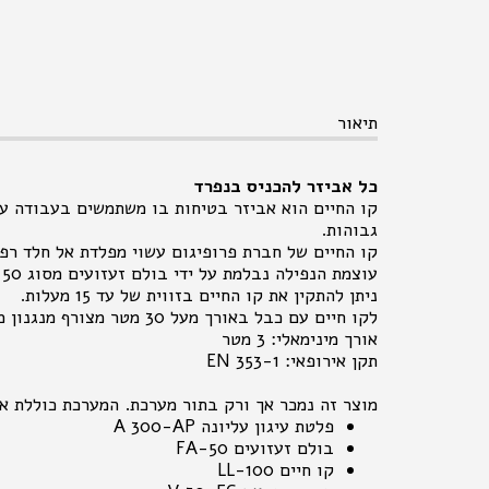
תיאור
כל אביזר להכניס בנפרד
קו החיים הוא אביזר בטיחות בו משתמשים בעבודה על
גבוהות.
קו החיים של חברת פרופיגום עשוי מפלדת אל חלד רפואית 316 לשימוש ממושך בתנ
עוצמת הנפילה נבלמת על ידי בולם זעזועים מסוג 50-FA אשר מבטיח עומס של מתחת ל6 קילוניוטון על המשתמש.
ניתן להתקין את קו החיים בזווית של עד 15 מעלות.
לקו חיים עם כבל באורך מעל 30 מטר מצורף מנגנון מייצב 30-FC למניעת נזק מהתנדנדות ברוח.
אורך מינימאלי: 3 מטר
תקן אירופאי: 353-1 EN
מוצר זה נמכר אך ורק בתור מערכת. המערכת כוללת א
פלטת עיגון עליונה A 300-AP
בולם זעזועים 50-FA
קו חיים 100-LL