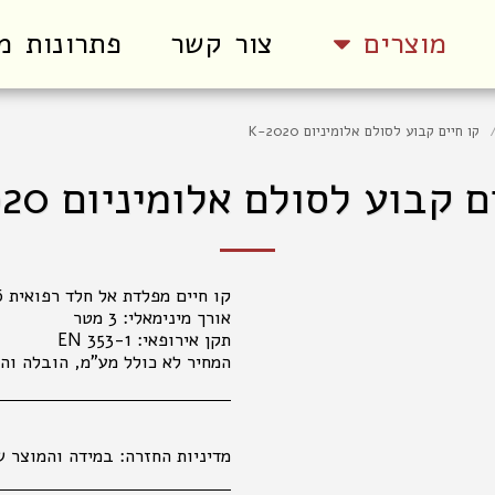
מוצרים
צור קשר
פתרונות מ
קו חיים קבוע לסולם אלומיניום 2020-K
 קבוע לסולם אלומיניום 2020-K
המחיר לא כולל מע"מ, הובלה וה
מדיניות החזרה:
במידה והמוצר שקיבלתם אינו עונה על ציפיותיכם, פנו למחלקת קשרי לקוחות מרגע קבלת המשלוח (עד שני ימי עבודה), בכדי שנוכל לטפל בפנייתכם בהתאם לנהלים. 035177847 החלפת מוצרים אפשרית בפנייה טלפונית או בסניפי הרשת, באריזה המקורית בלבד ובשלמותם. במידה ויתגלו שינויים במחירי המוצרים, המ