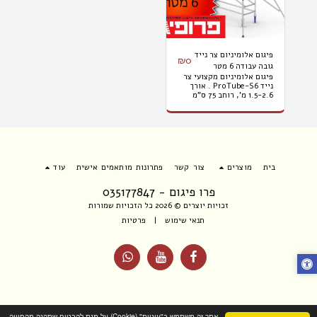
פיגום אלומיניום צר נייד
₪
0
גובה עבודה 6 מטר
פיגום אלומיניום מקצועי צר
להשכרה
נייד ProTube-S6 . אורך
1.5-2.6 מ', רוחב 75 ס"מ
וגובה עבודה 6 מ'. השכרה
ליום 450שח, יומיים
700ש"ח, שלושה ימים עד
שבוע 1000ש"ח, חודש
2500ש"ח. המחיר לא כולל
מע"ם , הובלה והרכבה
בית
מוצרים
צור קשר
פתרונות מותאמים אישית
עוד
פרו פיגום - 035177847
זכויות יוצרים © 2026 כל הזכויות שמורות
תנאי שימוש
|
פרטיות
אתר זה משתמש ב"עוגיות" (Cookie) על-מנת להבטיח שתהנה מהחוויה