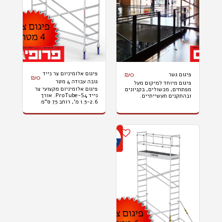
0
₪
פיגום אלומיניום צר נייד
פיגום גשר
₪
0
גובה עבודה 4 מטר
פיגום מיוחד למיקום מעל
פיגום אלומיניום מקצועי צר
מפתחים, מכשולים, בקניונים
להשכרה
נייד ProTube-S4. אורך
ובהתקנים תעשייתיים.
1.5-2.6 מ', רוחב 75 ס"מ
הפיגום מודולרי מותאם
וגובה עבודה 4 מ'. השכרה
במיוחד (בהזמנה מראש)
ליום 450שח, יומיים
לסביבת העבודה עם אפשרות
700ש"ח, שלושה ימים עד
לשינויי מידות בהתאם
שבוע 1000ש"ח, חודש
להתקדמות הפרויקט.
2500ש"ח. המחיר לא כולל
מע"ם , הובלה והרכבה