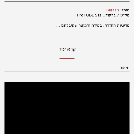
מותג:
Cagsan
מק"ט / ברקוד::
ProTUBE S12
מדיניות החזרה:
במידה והמוצר שקיבלתם אינו עונה על ציפיותיכם, פנו למחלקת קשרי לקוחות מרגע קבלת המשלוח (עד שני ימי עבודה), בכדי שנוכל לטפל בפנייתכם בהתאם לנהלים. 035177847 החלפת מוצרים אפשרית בפנייה טלפונית או בסניפי הרשת, באריזה המקורית בלבד ובשלמותם. במידה ויתגלו שינויים במחירי המוצרים, המחיר הקובע הוא המחיר המופיע בחנויות ובמרכז ההזמנות. המחיר הקטלוגי הנו למכירה בחנויות . במכירה מרחוק, יתווסף מחיר שילוח, כמפורט באתר האינטרנט. אין החזרות של נעליים . החלפת והחזרת מוצרים , , אפשרית באריזתם המקורית בלבד ובשלמותם תוך 14 ימים מיום הקניה. ברחוב מגן אברהם 3 תל אביב.
קרא עוד
תיאור