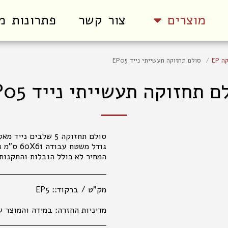
מוצרים
צור קשר
פתרונות מ
 EP
סולם תחזוקה תעשייתי נייד EP05
ם תחזוקה תעשייתי נייד EP05
המחיר לא כולל הובלות והתקנות.
מק"ט / ברקוד::
EP5
מדיניות החזרה:
במידה והמוצר שקיבלתם אינו עונה על ציפיותיכם, פנו למחלקת קשרי לקוחות מרגע קבלת המשלוח (עד שני ימי עבודה), בכדי שנוכל לטפל בפנייתכם בהתאם לנהלים. 035177847 החלפת מוצרים אפשרית בפנייה טלפונית או בסניפי הרשת, באריזה המקורית בלבד ובשלמותם. במידה ויתגלו שינויים במחירי המוצרים, המ