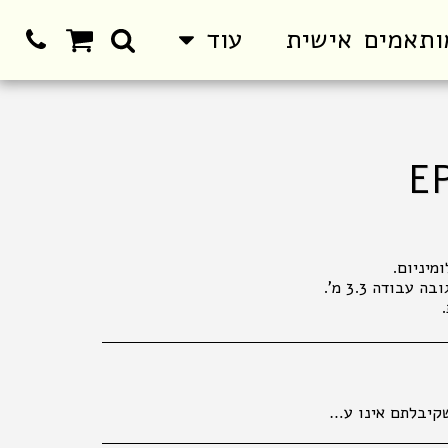
ותאמים אישית
עוד
חיר הקובע הוא המחיר המופיע בחנויות ובמרכז ההזמנות. המחיר הקטלוגי הנו למכירה בחנויות . במכירה מרחוק, יתווסף מחיר שילוח, כמפורט באתר האינטרנט. אין החזרות של נעליים . החלפת והחזרת מוצרים , , אפשרית באריזתם המקורית בלבד ובשלמותם תוך 14 ימים מיום הקניה. ברחוב מגן אברהם 3 תל אביב.