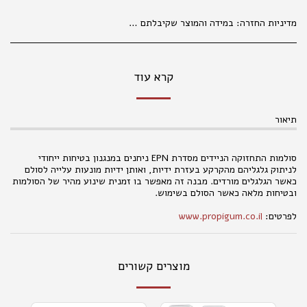
מדיניות החזרה:
במידה והמוצר שקיבלתם אינו עונה על ציפיותיכם, פנו למחלקת קשרי לקוחות מרגע קבלת המשלוח (עד שני ימי עבודה), בכדי שנוכל לטפל בפנייתכם בהתאם לנהלים. 035177847 החלפת מוצרים אפשרית בפנייה טלפונית או בסניפי הרשת, באריזה המקורית בלבד ובשלמותם. במידה ויתגלו שינויים במחירי המוצרים, המחיר הקובע הוא המחיר המופיע בחנויות ובמרכז ההזמנות. המחיר הקטלוגי הנו למכירה בחנויות . במכירה מרחוק, יתווסף מחיר שילוח, כמפורט באתר האינטרנט. אין החזרות של נעליים . החלפת והחזרת מוצרים , , אפשרית באריזתם המקורית בלבד ובשלמותם תוך 14 ימים מיום הקניה. ברחוב מגן אברהם 3 תל אביב.
קרא עוד
תיאור
סולמות התחזוקה הניידים מסדרת EPN ניחנים במנגנון בטיחות ייחודי
לניתוק גלגליהם מהקרקע בעזרת ידיות, ואותן ידיות מונעות עלייה לסולם
כאשר הגלגלים מורדים. מבנה זה מאפשר בו זמנית שינוע מהיר של הסולמות
ובטיחות מלאה כאשר הסולם בשימוש.
לפרטים:
www.propigum.co.il
מוצרים קשורים