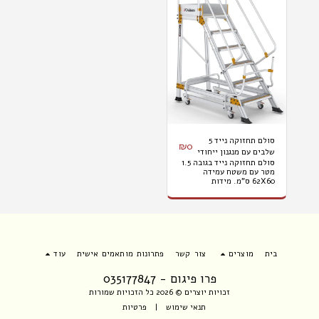
סולם תחזוקה נייד 5
₪
0
שלבים עם מנגנון ייחודי
סולם תחזוקה נייד בגובה 1.5
לניתוק גלגלים מהקרקע
מטר עם משטח עמידה
62X60 ס"מ. מידות
חיצוניות: 174X84 ס"מ
המחיר לא כולל מע"מ,
הובלה או התקנה למידע
נוסף:
www.propigum.co.il
בית
מוצרים
צור קשר
פתרונות מותאמים אישית
עוד
פרו פיגום - 035177847
זכויות יוצרים © 2026 כל הזכויות שמורות
תנאי שימוש
|
פרטיות