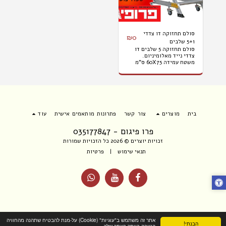
סולם תחזוקה דו צדדי
₪
0
5+1 שלבים
סולם תחזוקה 5 שלבים דו
צדדי נייד מאלומיניום.
משטח עמידה 60X75 ס"מ
גובה עבודה 3 מטר. המחיר
לא כולל הובלות והתקנות.
בית
מוצרים
צור קשר
פתרונות מותאמים אישית
עוד
פרו פיגום - 035177847
זכויות יוצרים © 2026 כל הזכויות שמורות
תנאי שימוש
|
פרטיות
אתר זה משתמש ב"עוגיות" (Cookie) על-מנת להבטיח שתהנה מהחוויה
הבנתי!
הטובה ביותר באתר שלך.