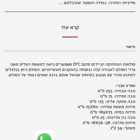
מדיניות החזרה:
במידה והמוצר שקיבלתם אינו עונה על ציפיותיכם, פנו למחלקת קשרי לקוחות מרגע קבלת המשלוח (עד שני ימי עבודה), בכדי שנוכל לטפל בפנייתכם בהתאם לנהלים. 035177847 החלפת מוצרים אפשרית בפנייה טלפונית או בסניפי הרשת, באריזה המקורית בלבד ובשלמותם. במידה ויתגלו שינויים במחירי המוצרים, המחיר הקובע הוא המחיר המופיע בחנויות ובמרכז ההזמנות. המחיר הקטלוגי הנו למכירה בחנויות . במכירה מרחוק, יתווסף מחיר שילוח, כמפורט באתר האינטרנט. אין החזרות של נעליים . החלפת והחזרת מוצרים , , אפשרית באריזתם המקורית בלבד ובשלמותם תוך 14 ימים מיום הקניה. ברחוב מגן אברהם 3 תל אביב.
קרא עוד
תיאור
סולמות התחזוקה הניידים מדגם EPC מאפשרים גישה למשטח העליון משני
צידי הסולם לעבודה קלה ובטוחה בהתקנים תעשייתיים. הסולם ניחן בגלגלים
לשינוע מהיר עם מנגנון בטיחות שנועל אותם ברגע שאדם נעמד על הסולם.
מפרט טכני:
גובה עבודה: 255 ס"מ
גובה עמידה: 75 ס"מ
גובה מעקה עליון: 175 ס"מ
מידות משטח עמידה: 75X60 ס"מ
מידות בסיס: 189X75 ס"מ
גובה בין מדרגות: 25 ס"מ
מידות מדרגה: 18X56-58 ס"מ
משקל: 59 ק"ג