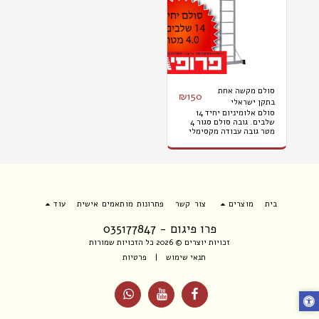
סולם מקשה אחת
₪
150
בתקן ישראלי
סולם אלומיניום יחיד 14
להשכרה גובה עבודה
שלבים. גובה סולם סגור 4
- 4.6 מטר
מטר גובה עבודה מקסימלי
4.6 מטר המחיר אינו כולל
מע"מ הובלות והתקנות.
בית
מוצרים
צור קשר
פתרונות מותאמים אישית
עוד
פרו פיגום - 035177847
זכויות יוצרים © 2026 כל הזכויות שמורות
תנאי שימוש
|
פרטיות