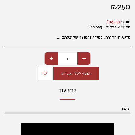
₪
250
מותג:
Cagsan
מק"ט / ברקוד::
T10055
מדיניות החזרה:
במידה והמוצר שקיבלתם אינו עונה על ציפיותיכם, פנו למחלקת קשרי לקוחות מרגע קבלת המשלוח (עד שני ימי עבודה), בכדי שנוכל לטפל בפנייתכם בהתאם לנהלים. 035177847 החלפת מוצרים אפשרית בפנייה טלפונית או בסניפי הרשת, באריזה המקורית בלבד ובשלמותם. במידה ויתגלו שינויים במחירי המוצרים, המחיר הקובע הוא המחיר המופיע בחנויות ובמרכז ההזמנות. המחיר הקטלוגי הנו למכירה בחנויות . במכירה מרחוק, יתווסף מחיר שילוח, כמפורט באתר האינטרנט. אין החזרות של נעליים . החלפת והחזרת מוצרים , , אפשרית באריזתם המקורית בלבד ובשלמותם תוך 14 ימים מיום הקניה. ברחוב מגן אברהם 3 תל אביב.
הוסף לסל הקניות
קרא עוד
תיאור