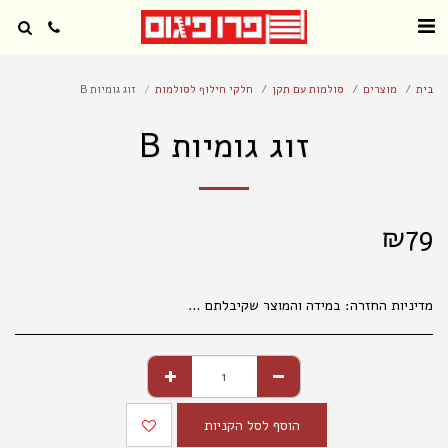
בית
מוצרים
סולמות עם תקן
חלקי חילוף לסולמות
זוג גומיות B
זוג גומיות B
₪
79
מדיניות החזרה:
במידה והמוצר שקיבלתם אינו עונה על ציפיותיכם, פנו למחלקת קשרי לקוחות מרגע קבלת המשלוח (עד שני ימי עבודה), בכדי שנוכל לטפל בפנייתכם בהתאם לנהלים. 035177847 החלפת מוצרים אפשרית בפנייה טלפונית או בסניפי הרשת, באריזה המקורית בלבד ובשלמותם. במידה ויתגלו שינויים במחירי המוצרים, המחיר הקובע הוא המחיר המופיע בחנויות ובמרכז ההזמנות. המחיר הקטלוגי הנו למכירה בחנויות . במכירה מרחוק, יתווסף מחיר שילוח, כמפורט באתר האינטרנט. אין החזרות של נעליים . החלפת והחזרת מוצרים , , אפשרית באריזתם המקורית בלבד ובשלמותם תוך 14 ימים מיום הקניה. ברחוב מגן אברהם 3 תל אביב.
הוסף לסל הקניות