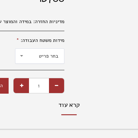
מדיניות החזרה:
במידה והמוצר שקיבלתם אינו עונה על ציפיותיכם, פנו למחלקת קשרי לקוחות מרגע קבלת המשלוח (עד שני ימי עבודה), בכדי שנוכל לטפל בפנייתכם בהתאם לנהלים. 035177847 החלפת מוצרים אפשרית בפנייה טלפונית או בסניפי הרשת, באריזה המקורית בלבד ובשלמותם. במידה ויתגלו שינויים במחירי המוצרים, המ
מידות משטח העבודה:
*
בחר פריט
הו
קרא עוד