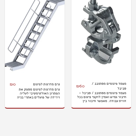
מצמד פיגומים מסתובב /
0
₪
גרם מדרגות לפיגום
₪
60
סביבל
גרם מדרגות לפיגום מספק את
מצמד פיגומים מסתובב / סביבל –
הפתרון האולטימטיבי לעליה
חיבור גמיש ואמין לזקפי פיגום בכל
וירידה של פועלים באתרי בניה
זווית עבודה. מאפשר חיבור בין
ולבטיחות הזקפים שלך, עם תקן
צינורות פיגום בזוויות שונות,
ישראלי אמין. . מיוצר מחומרים
מתאים לפיגומים מסוגים שונים
איכותיים, מתאים לפיגומי גרם
ומספק גמישות מרבית בתכנון
ישראליים סטנדרטיים ומספק
הזקף. עשוי מפלדה איכותית
יציבות מרבית בזמן עבודה בגובה.
ועמידה, מתאים לשימוש מקצועי
הפתרון המושלם לכל קבלן ובעל
באתרי בנייה ופיגומים מיוחדים בכל
מקצוע המחפש בטיחות, נוחות
תנאי מזג אוויר.
ועמידות בזקפי בנייה מקצועיים.