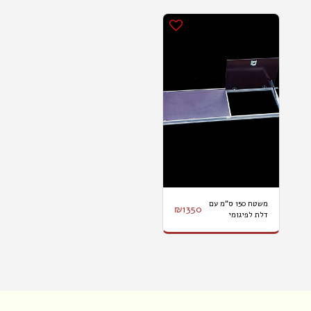
משטח 150 ס"מ עם
₪
1350
דלת לפיגומי
ProTube S/L/F