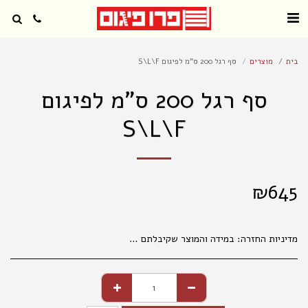
בית
מוצרים
סף רגל 200 ס"מ לפיגום S\L\F
סף רגל 200 ס"מ לפיגום
S\L\F
₪
645
מדיניות החזרה:
במידה והמוצר שקיבלתם אינו עונה על ציפיותיכם, פנו למחלקת קשרי לקוחות מרגע קבלת המשלוח (עד שני ימי עבודה), בכדי שנוכל לטפל בפנייתכם בהתאם לנהלים. 035177847 החלפת מוצרים אפשרית בפנייה טלפונית או בסניפי הרשת, באריזה המקורית בלבד ובשלמותם. במידה ויתגלו שינויים במחירי המוצרים, המחיר הקובע הוא המחיר המופיע בחנויות ובמרכז ההזמנות. המחיר הקטלוגי הנו למכירה בחנויות . במכירה מרחוק, יתווסף מחיר שילוח, כמפורט באתר האינטרנט. אין החזרות של נעליים . החלפת והחזרת מוצרים , , אפשרית באריזתם המקורית בלבד ובשלמותם תוך 14 ימים מיום הקניה. ברחוב מגן אברהם 3 תל אביב.