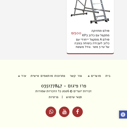
סולם תחזוקה
₪
300
מתקפל עם כלוב KP3
סולם A מתקפל ייחודי עם
כלוב לעבודה בטוחה בגובה
של עד 3 מטר. גודל משטח
העבודה: 51X56 ס"מ. גובה
משטח העבודה: 1 מטר.
מחירי השכרה: 300 ליום,
700 לשבוע, 1200 לשבועיים,
1700 לחודש. המחיר אינו
כולל מע"מ הובלות והתקנות.
בית
מוצרים
צור קשר
פתרונות מותאמים אישית
עוד
פרו פיגום - 035177847
זכויות יוצרים © 2026 כל הזכויות שמורות
תנאי שימוש
|
פרטיות