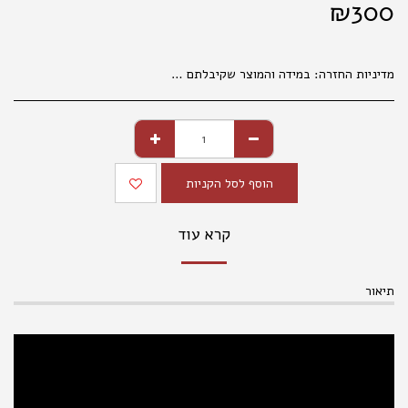
₪
300
מדיניות החזרה:
במידה והמוצר שקיבלתם אינו עונה על ציפיותיכם, פנו למחלקת קשרי לקוחות מרגע קבלת המשלוח (עד שני ימי עבודה), בכדי שנוכל לטפל בפנייתכם בהתאם לנהלים. 035177847 החלפת מוצרים אפשרית בפנייה טלפונית או בסניפי הרשת, באריזה המקורית בלבד ובשלמותם. במידה ויתגלו שינויים במחירי המוצרים, המחיר הקובע הוא המחיר המופיע בחנויות ובמרכז ההזמנות. המחיר הקטלוגי הנו למכירה בחנויות . במכירה מרחוק, יתווסף מחיר שילוח, כמפורט באתר האינטרנט. אין החזרות של נעליים . החלפת והחזרת מוצרים , , אפשרית באריזתם המקורית בלבד ובשלמותם תוך 14 ימים מיום הקניה. ברחוב מגן אברהם 3 תל אביב.
הוסף לסל הקניות
קרא עוד
תיאור