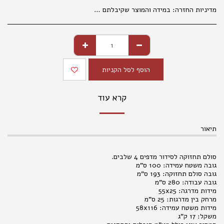
מדיניות החזרה:
במידה והמוצר שקיבלתם אינו עונה על ציפיותיכם, פנו למחלקת קשרי לקוחות מרגע קבלת המשלוח (עד שני ימי עבודה), בכדי שנוכל לטפל בפנייתכם בהתאם לנהלים. 035177847 החלפת מוצרים אפשרית בפנייה טלפונית או בסניפי הרשת, באריזה המקורית בלבד ובשלמותם. במידה ויתגלו שינויים במחירי המוצרים, המחיר הקובע הוא המחיר המופיע בחנויות ובמרכז ההזמנות. המחיר הקטלוגי הנו למכירה בחנויות . במכירה מרחוק, יתווסף מחיר שילוח, כמפורט באתר האינטרנט. אין החזרות של נעליים . החלפת והחזרת מוצרים , , אפשרית באריזתם המקורית בלבד ובשלמותם תוך 14 ימים מיום הקניה. ברחוב מגן אברהם 3 תל אביב.
הוסף לסל הקניות
קרא עוד
תיאור
סולם תחזוקה לסידור מדפים 4 שלבים.
גובה משטח עמידה: 100 ס"מ
גובה סולם תחזוקה: 193 ס"מ
גובה עבודה: 280 ס"מ
מידות מדרגה: 55x25
מרחק בין מדרגות: 25 ס"מ
מידות משטח עמידה: 58x116
משקל: 17 ק"ג