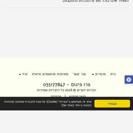
המחיר אינו כולל מע"מ הובלות והתקנות.
בית
מוצרים
צור קשר
פתרונות מותאמים אישית
עוד
פרו פיגום - 035177847
זכויות יוצרים © 2026 כל הזכויות שמורות
תנאי שימוש
|
פרטיות
אתר זה משתמש ב"עוגיות" (Cookie) על-מנת להבטיח שתהנה מהחוויה
הבנתי!
הטובה ביותר באתר שלך.