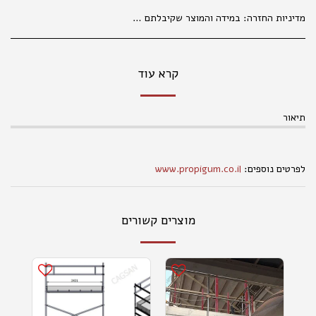
מדיניות החזרה:
במידה והמוצר שקיבלתם אינו עונה על ציפיותיכם, פנו למחלקת קשרי לקוחות מרגע קבלת המשלוח (עד שני ימי עבודה), בכדי שנוכל לטפל בפנייתכם בהתאם לנהלים. 035177847 החלפת מוצרים אפשרית בפנייה טלפונית או בסניפי הרשת, באריזה המקורית בלבד ובשלמותם. במידה ויתגלו שינויים במחירי המוצרים, המחיר הקובע הוא המחיר המופיע בחנויות ובמרכז ההזמנות. המחיר הקטלוגי הנו למכירה בחנויות . במכירה מרחוק, יתווסף מחיר שילוח, כמפורט באתר האינטרנט. אין החזרות של נעליים . החלפת והחזרת מוצרים , , אפשרית באריזתם המקורית בלבד ובשלמותם תוך 14 ימים מיום הקניה. ברחוב מגן אברהם 3 תל אביב.
קרא עוד
תיאור
לפרטים נוספים:
www.propigum.co.il
מוצרים קשורים