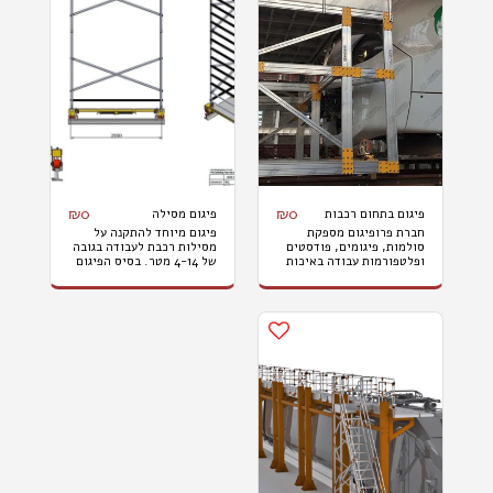
₪
0
₪
0
פיגום בתחום רכבות
פיגום מסילה
חברת פרופיגום מספקת
פיגום מיוחד להתקנה על
סולמות, פיגומים, פודסטים
מסילות רכבת לעבודה בגובה
ופלטפורמות עבודה באיכות
של 4-14 מטר. בסיס הפיגום
גבוהה המותאמים במיוחד
מאפשר שינוע קל על הפסים
לשימוש תעשיית הרכבות
ללא צורך בפירוק והתקנה
ובתעשייה האווירית.
מחדש.
המוצרים שלנו מאפשרים
לפשט ולייעל את תהליך
העבודה ואיכותם מובטחת על
ידי תכנון וייצור בסטנדרטים
הכי גבוהים. המוצרים שלנו
מתחלקים לפיגומי עבודה
קדמיים, צדדיים ופיגומים
לעבודה על הגג למתן מענה
מקיף לכל צרכי הייצור
והתחזוקה הן בתעשיית
הרכבות והן בתעשייה
האווירית. חברת פרופיגום
שמה לעצמה כמטרה את