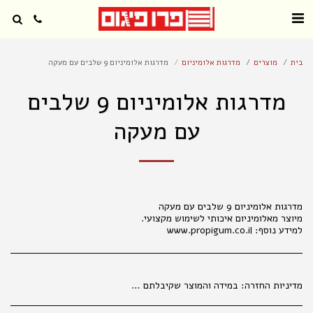
בית
מוצרים
מדרגות אלומיניום
מדרגות אלומיניום 9 שלבים עם מעקה
מדרגות אלומיניום 9 שלבים
עם מעקה
למידע נוסף: www.propigum.co.il
מדיניות החזרה:
במידה והמוצר שקיבלתם אינו עונה על ציפיותיכם, פנו למחלקת קשרי לקוחות מרגע קבלת המשלוח (עד שני ימי עבודה), בכדי שנוכל לטפל בפנייתכם בהתאם לנהלים. 035177847 החלפת מוצרים אפשרית בפנייה טלפונית או בסניפי הרשת, באריזה המקורית בלבד ובשלמותם. במידה ויתגלו שינויים במחירי המוצרים, המחיר הקובע הוא המחיר המופיע בחנויות ובמרכז ההזמנות. המחיר הקטלוגי הנו למכירה בחנויות . במכירה מרחוק, יתווסף מחיר שילוח, כמפורט באתר האינטרנט. אין החזרות של נעליים . החלפת והחזרת מוצרים , , אפשרית באריזתם המקורית בלבד ובשלמותם תוך 14 ימים מיום הקניה. ברחוב מגן אברהם 3 תל אביב.