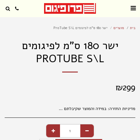
בית
מוצרים
ישר 180 ס"מ לפיגומים ProTube S\L
ישר 180 ס"מ לפיגומים
PROTUBE S\L
₪
299
מדיניות החזרה:
במידה והמוצר שקיבלתם אינו עונה על ציפיותיכם, פנו למחלקת קשרי לקוחות מרגע קבלת המשלוח (עד שני ימי עבודה), בכדי שנוכל לטפל בפנייתכם בהתאם לנהלים. 035177847 החלפת מוצרים אפשרית בפנייה טלפונית או בסניפי הרשת, באריזה המקורית בלבד ובשלמותם. במידה ויתגלו שינויים במחירי המוצרים, המחיר הקובע הוא המחיר המופיע בחנויות ובמרכז ההזמנות. המחיר הקטלוגי הנו למכירה בחנויות . במכירה מרחוק, יתווסף מחיר שילוח, כמפורט באתר האינטרנט. אין החזרות של נעליים . החלפת והחזרת מוצרים , , אפשרית באריזתם המקורית בלבד ובשלמותם תוך 14 ימים מיום הקניה. ברחוב מגן אברהם 3 תל אביב.