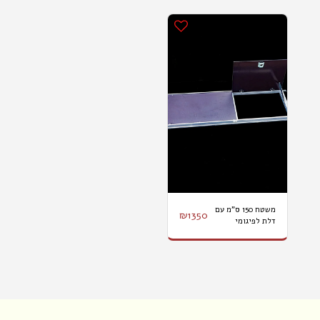
משטח 150 ס"מ עם
₪
1350
דלת לפיגומי
ProTube S/L/F